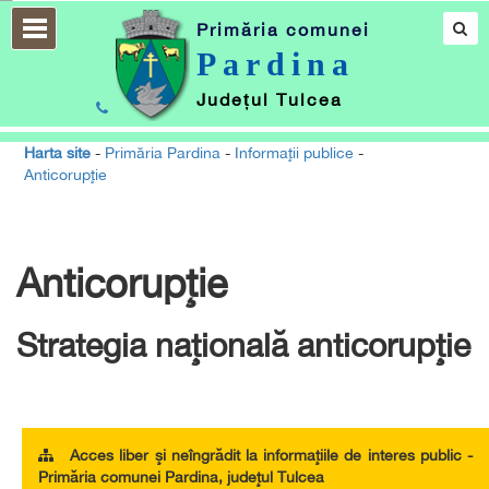
Primăria comunei
Pardina
Județul Tulcea
037-138-6607
facebook
Harta site
-
Primăria Pardina
-
Informaţii publice
-
Anticorupţie
Anticorupţie
Strategia naţională anticorupţie
Acces liber şi neîngrădit la informaţiile de interes public -
Primăria comunei Pardina, judeţul Tulcea