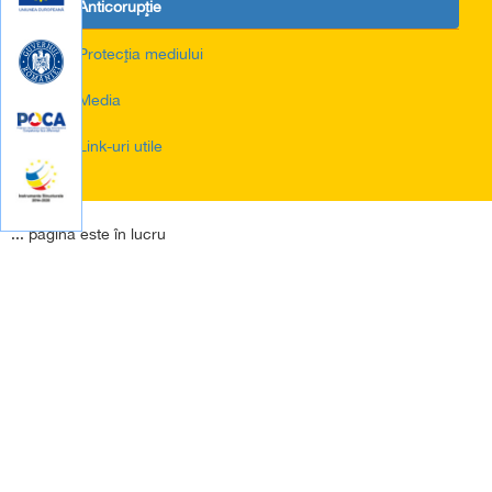
• Anticorupţie
• Protecţia mediului
• Media
• Link-uri utile
... pagina este în lucru