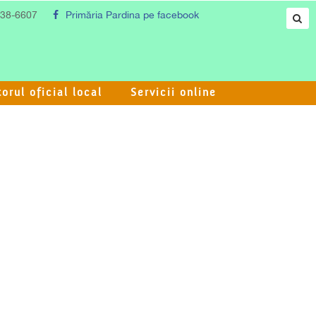
138-6607
Primăria Pardina pe
facebook
orul oficial local
Servicii online