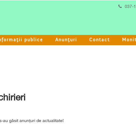
037-
nformaţii publice
Anunţuri
Contact
Monit
chirieri