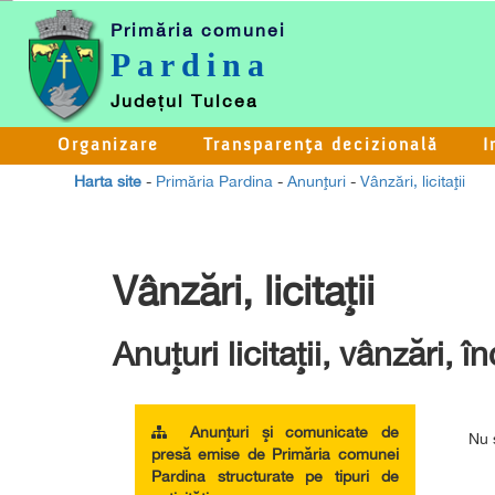
Primăria comunei
Pardina
Județul Tulcea
Organizare
Transparenţa decizională
I
Harta site
-
Primăria Pardina
-
Anunţuri
-
Vânzări, licitaţii
Vânzări, licitaţii
Anuţuri licitaţii, vânzări, în
Anunţuri şi comunicate de
presă emise de Primăria comunei
Pardina structurate pe tipuri de